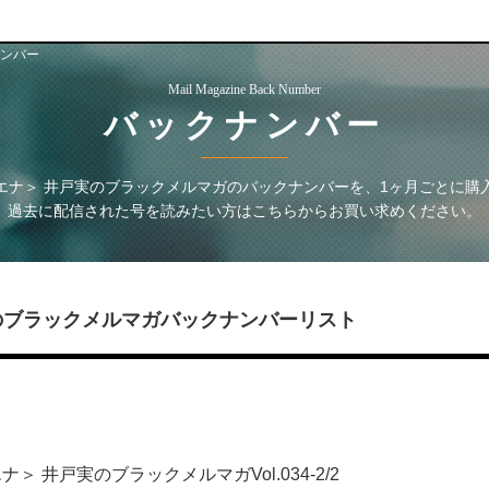
ンバー
Mail Magazine Back Number
バックナンバー
エナ＞ 井戸実のブラックメルマガ
のバックナンバーを、1ヶ月ごとに購
過去に配信された号を読みたい方はこちらからお買い求めください。
のブラックメルマガ
バックナンバーリスト
 井戸実のブラックメルマガVol.034-2/2