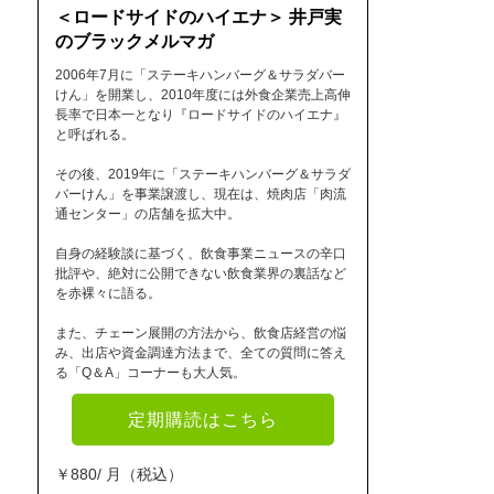
＜ロードサイドのハイエナ＞ 井戸実
のブラックメルマガ
2006年7月に「ステーキハンバーグ＆サラダバー
けん」を開業し、2010年度には外食企業売上高伸
長率で日本一となり『ロードサイドのハイエナ』
と呼ばれる。
その後、2019年に「ステーキハンバーグ＆サラダ
バーけん」を事業譲渡し、現在は、焼肉店「肉流
通センター」の店舗を拡大中。
自身の経験談に基づく、飲食事業ニュースの辛口
批評や、絶対に公開できない飲食業界の裏話など
を赤裸々に語る。
また、チェーン展開の方法から、飲食店経営の悩
み、出店や資金調達方法まで、全ての質問に答え
る「Q＆A」コーナーも大人気。
定期購読はこちら
￥880/ 月（税込）