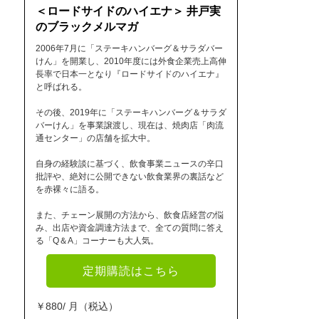
＜ロードサイドのハイエナ＞ 井戸実
のブラックメルマガ
2006年7月に「ステーキハンバーグ＆サラダバー
けん」を開業し、2010年度には外食企業売上高伸
長率で日本一となり『ロードサイドのハイエナ』
と呼ばれる。
その後、2019年に「ステーキハンバーグ＆サラダ
バーけん」を事業譲渡し、現在は、焼肉店「肉流
通センター」の店舗を拡大中。
自身の経験談に基づく、飲食事業ニュースの辛口
批評や、絶対に公開できない飲食業界の裏話など
を赤裸々に語る。
また、チェーン展開の方法から、飲食店経営の悩
み、出店や資金調達方法まで、全ての質問に答え
る「Q＆A」コーナーも大人気。
定期購読はこちら
￥880/ 月（税込）