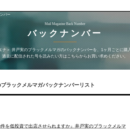
ンバー
Mail Magazine Back Number
バックナンバー
エナ＞ 井戸実のブラックメルマガ
のバックナンバーを、1ヶ月ごとに購
過去に配信された号を読みたい方はこちらからお買い求めください。
のブラックメルマガ
バックナンバーリスト
物件を低投資で出店させられますか』井戸実のブラックメルマ