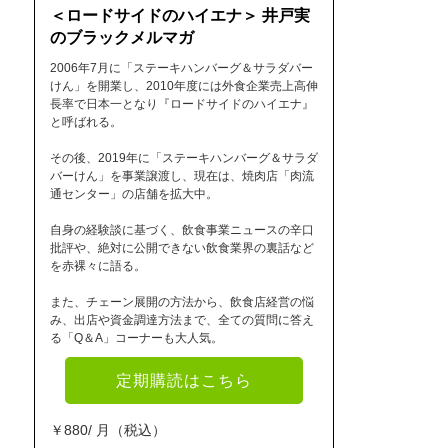
＜ロードサイドのハイエナ＞ 井戸実
のブラックメルマガ
2006年7月に「ステーキハンバーグ＆サラダバー
けん」を開業し、2010年度には外食企業売上高伸
長率で日本一となり『ロードサイドのハイエナ』
と呼ばれる。
その後、2019年に「ステーキハンバーグ＆サラダ
バーけん」を事業譲渡し、現在は、焼肉店「肉流
通センター」の店舗を拡大中。
自身の経験談に基づく、飲食事業ニュースの辛口
批評や、絶対に公開できない飲食業界の裏話など
を赤裸々に語る。
また、チェーン展開の方法から、飲食店経営の悩
み、出店や資金調達方法まで、全ての質問に答え
る「Q＆A」コーナーも大人気。
定期購読はこちら
￥880/ 月（税込）