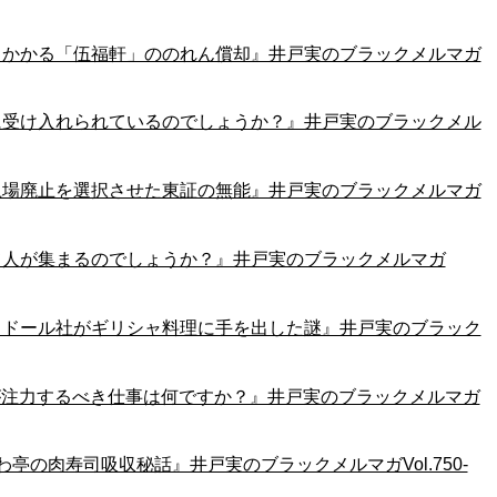
しかかる「伍福軒」ののれん償却』井戸実のブラックメルマガ
に受け入れられているのでしょうか？』井戸実のブラックメル
上場廃止を選択させた東証の無能』井戸実のブラックメルマガ
て人が集まるのでしょうか？』井戸実のブラックメルマガ
リドール社がギリシャ料理に手を出した謎』井戸実のブラック
が注力するべき仕事は何ですか？』井戸実のブラックメルマガ
亭の肉寿司吸収秘話』井戸実のブラックメルマガVol.750-