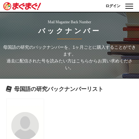
ログイン
Mail Magazine Back Number
バックナンバー
母国語の研究
のバックナンバーを、1ヶ月ごとに購入することができ
ます。
過去に配信された号を読みたい方はこちらからお買い求めくださ
い。
母国語の研究
バックナンバーリスト