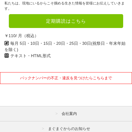
私たちは、現地にいるからこそ掴める生きた情報を皆様にお伝えしていきま
4月
5月
6月
す。
7月
8月
9月
定期購読はこちら
10月
11月
12月
￥110/ 月（税込）
毎月 5日・10日・15日・20日・25日・30日(祝祭日・年末年始
2021年
を除く)
テキスト・HTML形式
1月
2月
3月
4月
5月
6月
7月
8月
9月
バックナンバーの不正・違反を見つけたらこちらまで
10月
11月
12月
2020年
会社案内
1月
2月
3月
4月
5月
6月
まぐまぐからのお知らせ