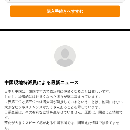
1月
2月
3月
購入手続きへすすむ
4月
5月
6月
7月
8月
9月
10月
11月
12月
2023年
1月
2月
3月
4月
5月
6月
中国現地特派員による最新ニュース
7月
8月
9月
日本と中国は、隣国ですので政治的に仲良くなることは難しいです。
しかし、経済的には仲良くなったほうが徳に決まっています。
10月
11月
12月
世界第二位と第三位の経済大国が隣接しているということは、他国にはない
大きなビジネスチャンスがたくさんあることを示しています。
日系企業は、その有利な立場を生かせていません。原因は、間違えた情報で
2022年
す。
変化が大きくスピード感がある中国市場では、間違えた情報では勝てませ
1月
2月
3月
ん。