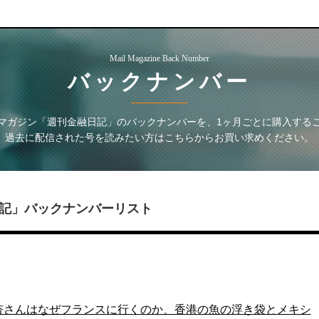
Mail Magazine Back Number
バックナンバー
マガジン「週刊金融日記」
のバックナンバーを、1ヶ月ごとに購入する
過去に配信された号を読みたい方はこちらからお買い求めください。
記」
バックナンバーリスト
号 杏さんはなぜフランスに行くのか、香港の魚の浮き袋とメキシ