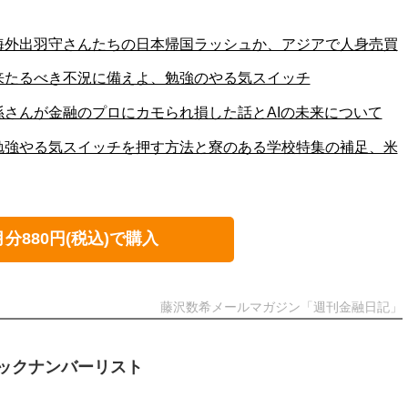
号 海外出羽守さんたちの日本帰国ラッシュか、アジアで人身売買
号 来たるべき不況に備えよ、勉強のやる気スイッチ
 孫さんが金融のプロにカモられ損した話とAIの未来について
号 勉強やる気スイッチを押す方法と寮のある学校特集の補足、米
月分880円(税込)で購入
藤沢数希メールマガジン「週刊金融日記」
ックナンバーリスト