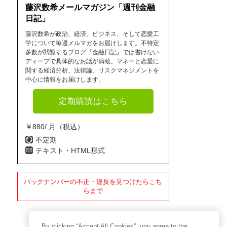
藤沢数希メールマガジン「週刊金融
日記」
藤沢数希が政治、経済、ビジネス、そして恋愛工
学について毎週メルマガをお届けします。不特定
多数が閲覧するブログ『金融日記』では書けない
ディープで具体的なお話が満載。マネーと恋愛に
関する経済分析、法律論、リスクマネジメントを
中心に情報をお届けします。
定期購読はこちら
￥880/ 月（税込）
不定期
テキスト・HTML形式
バックナンバーの不正・違反を見つけたらこち
らまで
By clicking “Accept All Cookies”, you agree to the