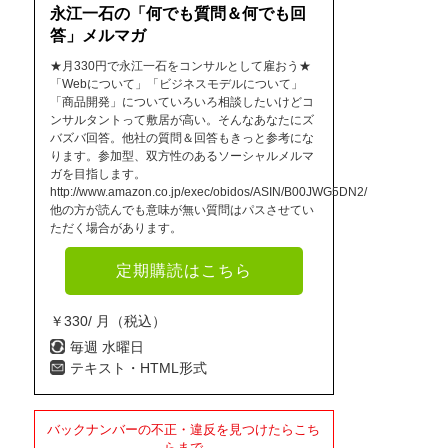
永江一石の「何でも質問＆何でも回
答」メルマガ
★月330円で永江一石をコンサルとして雇おう★
「Webについて」「ビジネスモデルについて」
「商品開発」についていろいろ相談したいけどコ
ンサルタントって敷居が高い。そんなあなたにズ
バズバ回答。他社の質問＆回答もきっと参考にな
ります。参加型、双方性のあるソーシャルメルマ
ガを目指します。
http://www.amazon.co.jp/exec/obidos/ASIN/B00JWG5DN2/
他の方が読んでも意味が無い質問はパスさせてい
ただく場合があります。
定期購読はこちら
￥330/ 月（税込）
毎週 水曜日
テキスト・HTML形式
バックナンバーの不正・違反を見つけたらこち
らまで