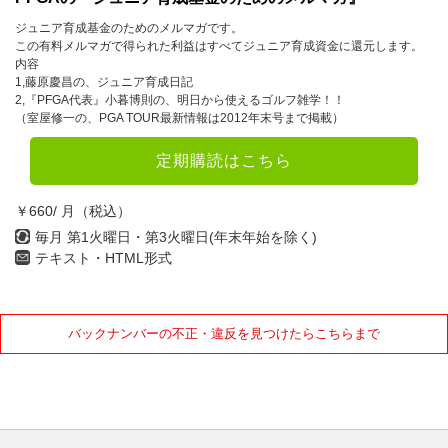
ジュニア育成基金のためのメルマガです。
この有料メルマガで得られた利益はすべてジュニア育成資金に還元します。
内容
1,藤原慶昌の、ジュニア育成日記
2,『PFGA代表』小暮博則の、明日から使えるゴルフ雑学！！
（室屋修一の、PGA TOUR最新情報は2012年末号まで掲載）
定期購読はこちら
￥660/ 月（税込）
毎月 第1火曜日・第3火曜日(年末年始を除く)
テキスト・HTML形式
バックナンバーの不正・違反を見つけたらこちらまで