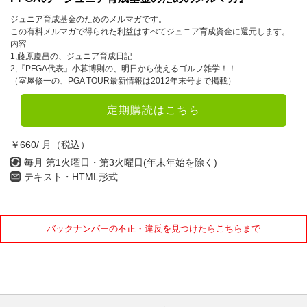
ジュニア育成基金のためのメルマガです。
この有料メルマガで得られた利益はすべてジュニア育成資金に還元します。
内容
1,藤原慶昌の、ジュニア育成日記
2,『PFGA代表』小暮博則の、明日から使えるゴルフ雑学！！
（室屋修一の、PGA TOUR最新情報は2012年末号まで掲載）
定期購読はこちら
￥660/ 月（税込）
毎月 第1火曜日・第3火曜日(年末年始を除く)
テキスト・HTML形式
バックナンバーの不正・違反を見つけたらこちらまで