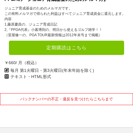
ジュニア育成基金のためのメルマガです。
この有料メルマガで得られた利益はすべてジュニア育成資金に還元します。
内容
1,藤原慶昌の、ジュニア育成日記
2,『PFGA代表』小暮博則の、明日から使えるゴルフ雑学！！
（室屋修一の、PGA TOUR最新情報は2012年末号まで掲載）
定期購読はこちら
￥660/ 月（税込）
毎月 第1火曜日・第3火曜日(年末年始を除く)
テキスト・HTML形式
バックナンバーの不正・違反を見つけたらこちらまで