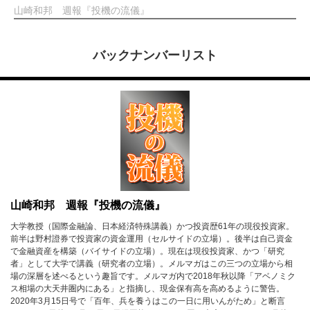
山崎和邦 週報『投機の流儀』
バックナンバーリスト
山崎和邦 週報『投機の流儀』
大学教授（国際金融論、日本経済特殊講義）かつ投資歴61年の現役投資家。
前半は野村證券で投資家の資金運用（セルサイドの立場）。後半は自己資金
で金融資産を構築（バイサイドの立場）。現在は現役投資家、かつ「研究
者」として大学で講義（研究者の立場）。メルマガはこの三つの立場から相
場の深層を述べるという趣旨です。メルマガ内で2018年秋以降「アベノミク
ス相場の大天井圏内にある」と指摘し、現金保有高を高めるように警告。
2020年3月15日号で「百年、兵を養うはこの一日に用いんがため」と断言