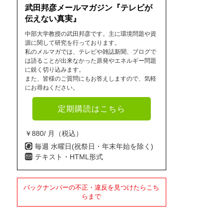
武田邦彦メールマガジン『テレビが
伝えない真実』
中部大学教授の武田邦彦です。主に環境問題や資
源に関して研究を行っております。
私のメルマガでは、テレビや雑誌新聞、ブログで
は語ることが出来なかった原発やエネルギー問題
に鋭く切り込みます。
また、皆様のご質問にもお答えしますので、気軽
にお尋ねください。
定期購読はこちら
￥880/ 月（税込）
毎週 水曜日(祝祭日・年末年始を除く)
テキスト・HTML形式
バックナンバーの不正・違反を見つけたらこち
らまで