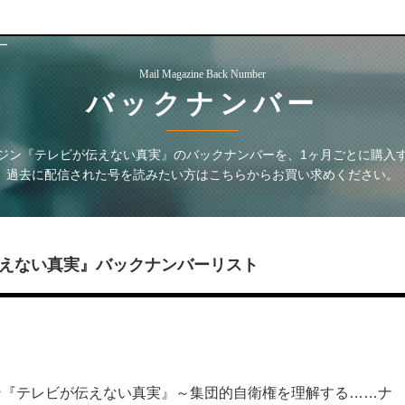
ー
Mail Magazine Back Number
バックナンバー
ジン『テレビが伝えない真実』
のバックナンバーを、1ヶ月ごとに購入
過去に配信された号を読みたい方はこちらからお買い求めください。
えない真実』
バックナンバーリスト
ン『テレビが伝えない真実』～集団的自衛権を理解する……ナ