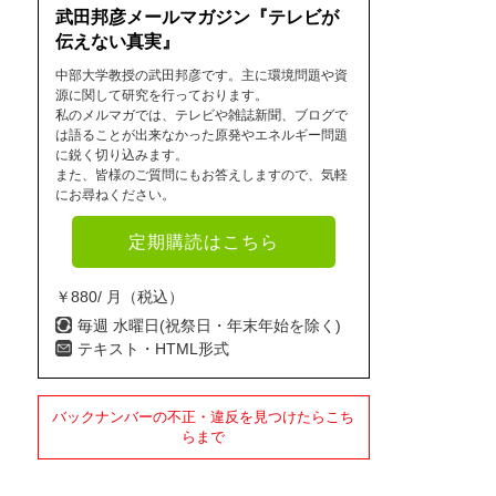
武田邦彦メールマガジン『テレビが
伝えない真実』
中部大学教授の武田邦彦です。主に環境問題や資
源に関して研究を行っております。
私のメルマガでは、テレビや雑誌新聞、ブログで
は語ることが出来なかった原発やエネルギー問題
に鋭く切り込みます。
また、皆様のご質問にもお答えしますので、気軽
にお尋ねください。
定期購読はこちら
￥880/ 月（税込）
毎週 水曜日(祝祭日・年末年始を除く)
テキスト・HTML形式
バックナンバーの不正・違反を見つけたらこち
らまで