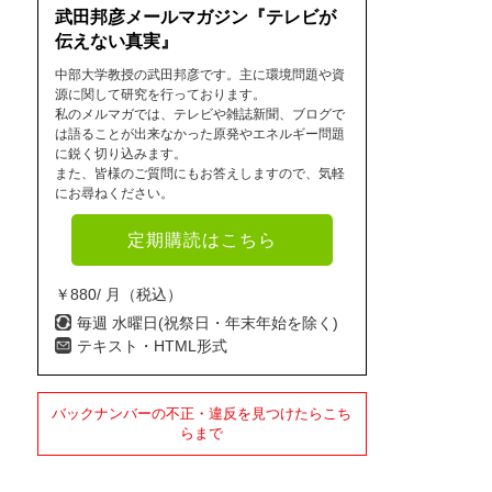
武田邦彦メールマガジン『テレビが
伝えない真実』
中部大学教授の武田邦彦です。主に環境問題や資
源に関して研究を行っております。
私のメルマガでは、テレビや雑誌新聞、ブログで
は語ることが出来なかった原発やエネルギー問題
に鋭く切り込みます。
また、皆様のご質問にもお答えしますので、気軽
にお尋ねください。
定期購読はこちら
￥880/ 月（税込）
毎週 水曜日(祝祭日・年末年始を除く)
テキスト・HTML形式
バックナンバーの不正・違反を見つけたらこち
らまで