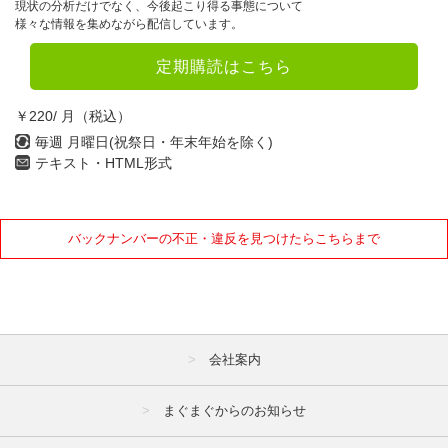
現状の分析だけでなく、今後起こり得る事態について
1月
2月
3月
様々な情報を集めながら配信しています。
4月
5月
6月
定期購読はこちら
7月
8月
9月
￥220/ 月（税込）
10月
11月
12月
毎週 月曜日(祝祭日・年末年始を除く)
テキスト・HTML形式
2021年
1月
2月
3月
バックナンバーの不正・違反を見つけたらこちらまで
4月
5月
6月
7月
8月
9月
10月
11月
12月
会社案内
2020年
まぐまぐからのお知らせ
1月
2月
3月