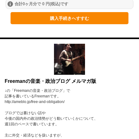
合計0ヶ月分で 0 円(税込)です
2024年
1月
2月
3月
購入手続きへすすむ
4月
5月
6月
7月
8月
9月
10月
11月
12月
2023年
1月
2月
3月
Freemanの音楽・政治ブログ メルマガ版
↓の「Freemanの音楽・政治ブログ」で
4月
5月
6月
記事を書いているFreemanです。
http://ameblo.jp/free-and-obligation/
7月
8月
9月
ブログでは書けない話や
10月
11月
12月
今後の国内外の政治情勢がどう動いていくかについて、
週1回のペースで書いています。
2022年
主に外交・経済などを扱いますが、