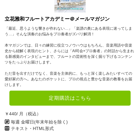
10月
11月
12月
立花雅和フルートアカデミー＠メールマガジン
2023年
「最近、思うような響きが作れない…」「楽譜の奥にある表現に迷ってしま
1月
2月
3月
う…」そんな演奏のお悩みをプロ奏者がズバリ解消！
4月
5月
6月
本マガジンでは、日々の練習に役立つノウハウはもちろん、音楽用語や音楽
史から紐解く表現のヒント、さらには「AI司会×プロ奏者」の対話から生まれ
7月
8月
9月
る新感覚のインタビューまで、フルートの芸術性を深く掘り下げるコンテン
ツをたっぷりお届けします。
10月
11月
12月
ただ音を出すだけでなく、音楽を主体的に、もっと深く楽しみたいすべての
愛好家の方へ。あなたのポケットに、プロの視点と豊かな音楽の教養をお届
2022年
けします。
1月
2月
3月
定期購読はこちら
4月
5月
6月
￥440/ 月（税込）
7月
8月
9月
毎週 金曜日(年末年始を除く)
テキスト・HTML形式
10月
11月
12月