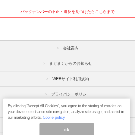
2021年
バックナンバーの不正・違反を見つけたらこちらまで
1月
2月
3月
4月
5月
6月
7月
8月
9月
会社案内
10月
11月
12月
まぐまぐからのお知らせ
2020年
1月
2月
3月
WEBサイト利用規約
4月
5月
6月
プライバシーポリシー
7月
8月
9月
By clicking “Accept All Cookies”, you agree to the storing of cookies on
特定商取引法
10月
11月
12月
your device to enhance site navigation, analyze site usage, and assist in
our marketing efforts.
Coolie policy
広告掲載はこちら
2019年
ok