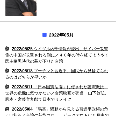
2022年05月
2022/05/25
ウイグル内部情報が流出、サイバー攻撃
側の中国が攻撃される側に／４０年の時を経てようやく
民主暗黒時代の幕が下りた台湾
2022/05/18
プーチンと習近平、国民から見捨てられ
るのはどちらが早いか
2022/05/11
「日本国憲法脳」に侵された護憲派は、
世界の危機に気づかない／台湾映画が監督・山下敦弘、
脚本・宮藤官九郎で日本でリメイク
2022/05/04
「馬某」騒動から見える習近平政権の危
うい状況／台湾の新型コロナ、ピークアウトは５月中旬