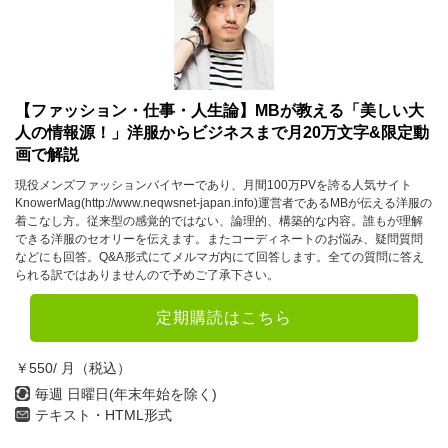
【ファッション・仕事・人生論】MBが教える「美しい大
人の情報源！」洋服からビジネスまで月20万文字&限定動
画で解説
現役メンズファッションバイヤーであり、月間100万PVを誇る人気サイト
KnowerMag(http://www.neqwsnet-japan.info)運営者であるMBが伝える洋服の
着こなし方。従来型の感覚的ではない、論理的、構築的な内容。誰もが理解
できる洋服のセオリーを伝えます。またコーディネートのお悩み、疑問質問
などにも回答。Q&A形式にてメルマガ内にて回答します。全ての質問に答え
られる訳ではありませんので予めご了承下さい。
定期購読はこちら
￥550/ 月（税込）
毎週 日曜日(年末年始を除く)
テキスト・HTML形式