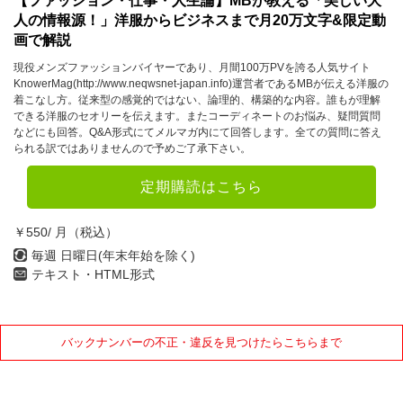
【ファッション・仕事・人生論】MBが教える「美しい大
人の情報源！」洋服からビジネスまで月20万文字&限定動
画で解説
現役メンズファッションバイヤーであり、月間100万PVを誇る人気サイト
KnowerMag(http://www.neqwsnet-japan.info)運営者であるMBが伝える洋服の
着こなし方。従来型の感覚的ではない、論理的、構築的な内容。誰もが理解
できる洋服のセオリーを伝えます。またコーディネートのお悩み、疑問質問
などにも回答。Q&A形式にてメルマガ内にて回答します。全ての質問に答え
られる訳ではありませんので予めご了承下さい。
定期購読はこちら
￥550/ 月（税込）
毎週 日曜日(年末年始を除く)
テキスト・HTML形式
バックナンバーの不正・違反を見つけたらこちらまで