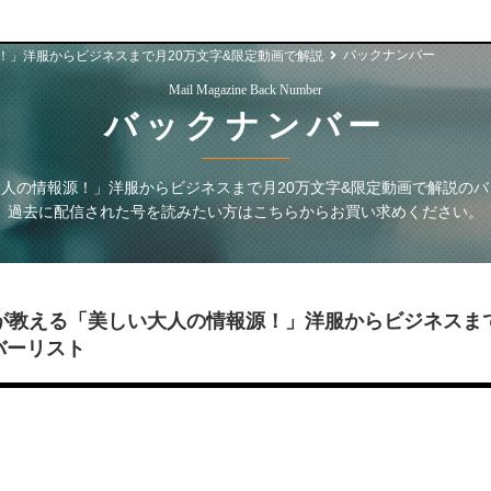
バックナンバー
！」洋服からビジネスまで月20万文字&限定動画で解説
Mail Magazine Back Number
バックナンバー
人の情報源！」洋服からビジネスまで月20万文字&限定動画で解説
のバ
過去に配信された号を読みたい方はこちらからお買い求めください。
が教える「美しい大人の情報源！」洋服からビジネスま
バーリスト