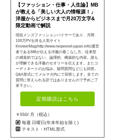
【ファッション・仕事・人生論】MB
が教える「美しい大人の情報源！」
洋服からビジネスまで月20万文字&
限定動画で解説
現役メンズファッションバイヤーであり、月間
100万PVを誇る人気サイト
KnowerMag(http://www.neqwsnet-japan.info)運営
者であるMBが伝える洋服の着こなし方。従来型
の感覚的ではない、論理的、構築的な内容。誰も
が理解できる洋服のセオリーを伝えます。またコ
ーディネートのお悩み、疑問質問などにも回答。
Q&A形式にてメルマガ内にて回答します。全ての
質問に答えられる訳ではありませんので予めご了
承下さい。
定期購読はこちら
￥550/ 月（税込）
毎週 日曜日(年末年始を除く)
テキスト・HTML形式