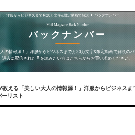
バックナンバー
！」洋服からビジネスまで月20万文字&限定動画で解説
Mail Magazine Back Number
バックナンバー
人の情報源！」洋服からビジネスまで月20万文字&限定動画で解説
のバ
過去に配信された号を読みたい方はこちらからお買い求めください。
が教える「美しい大人の情報源！」洋服からビジネスま
バーリスト