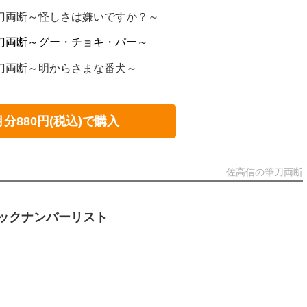
の筆刀両断～怪しさは嫌いですか？～
の筆刀両断～グー・チョキ・パー～
の筆刀両断～明からさまな番犬～
月分880円(税込)で購入
佐高信の筆刀両断
ックナンバーリスト