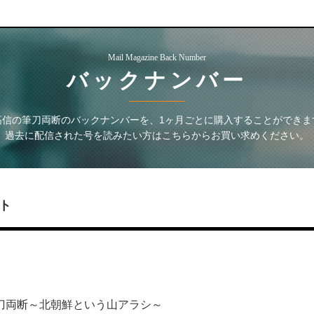
Mail Magazine Back Number
バックナンバー
高信の筆刀両断
のバックナンバーを、1ヶ月ごとに購入することができま
過去に配信された号を読みたい方はこちらからお買い求めください。
ト
の筆刀両断～北朝鮮という山アラシ～