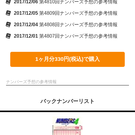
2017/12/06
第4810回ナンバーズ予想の参考情報
2017/12/05
第4809回ナンバーズ予想の参考情報
2017/12/04
第4808回ナンバーズ予想の参考情報
2017/12/01
第4807回ナンバーズ予想の参考情報
1ヶ月分330円(税込)で購入
ナンバーズ予想の参考情報
バックナンバーリスト