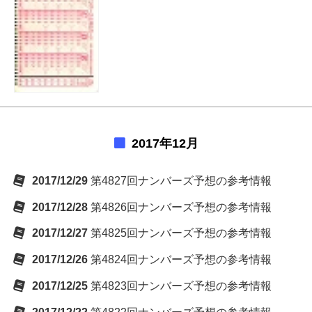
2017年12月
2017/12/29
第4827回ナンバーズ予想の参考情報
2017/12/28
第4826回ナンバーズ予想の参考情報
2017/12/27
第4825回ナンバーズ予想の参考情報
2017/12/26
第4824回ナンバーズ予想の参考情報
2017/12/25
第4823回ナンバーズ予想の参考情報