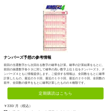
ナンバーズ予想の参考情報
前回の当選数字から次回出る数字の確率を計算。確率の計算結果をもとに、
前回の抽選数字各ケタに対して確率の高い数字上位１位をナンバーズ３、ナ
ンバーズ４ともに情報提供します。ご提供する情報は、全回数をもとに確率
計算したもの、最近の５０回、最近の１００回、最近の２００回、全回数の
前半、全回数の後半をもとに確率計算したものの４種類です。
定期購読はこちら
￥330/ 月（税込）