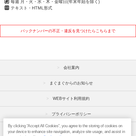
毎週 月・火・水・木・金曜日(年末年始を除く)
テキスト・HTML形式
バックナンバーの不正・違反を見つけたらこちらまで
会社案内
まぐまぐからのお知らせ
WEBサイト利用規約
プライバシーポリシー
By clicking “Accept All Cookies”, you agree to the storing of cookies on
特定商取引法
your device to enhance site navigation, analyze site usage, and assist in