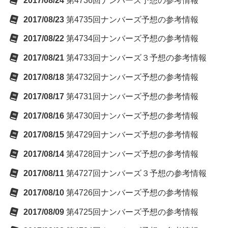
2017/08/24
第4736回ナンバーズ予想の参考情報
2017/08/23
第4735回ナンバーズ予想の参考情報
2017/08/22
第4734回ナンバーズ予想の参考情報
2017/08/21
第4733回ナンバーズ３予想の参考情報
2017/08/18
第4732回ナンバーズ予想の参考情報
2017/08/17
第4731回ナンバーズ予想の参考情報
2017/08/16
第4730回ナンバーズ予想の参考情報
2017/08/15
第4729回ナンバーズ予想の参考情報
2017/08/14
第4728回ナンバーズ予想の参考情報
2017/08/11
第4727回ナンバーズ３予想の参考情報
2017/08/10
第4726回ナンバーズ予想の参考情報
2017/08/09
第4725回ナンバーズ予想の参考情報