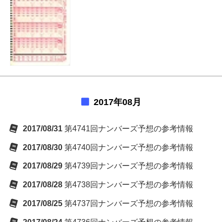
2017年08月
2017/08/31
第4741回ナンバーズ予想の参考情報
2017/08/30
第4740回ナンバーズ予想の参考情報
2017/08/29
第4739回ナンバーズ予想の参考情報
2017/08/28
第4738回ナンバーズ予想の参考情報
2017/08/25
第4737回ナンバーズ予想の参考情報