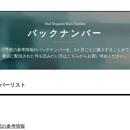
Mail Magazine Back Number
バックナンバー
ーズ予想の参考情報
のバックナンバーを、1ヶ月ごとに購入することがで
過去に配信された号を読みたい方はこちらからお買い求めください。
バーリスト
想の参考情報