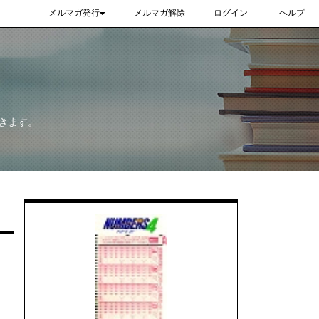
メルマガ発行
メルマガ解除
ログイン
ヘルプ
きます。