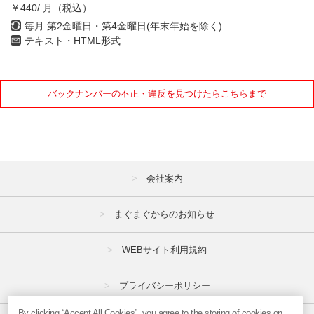
￥440/ 月（税込）
7月
8月
9月
毎月 第2金曜日・第4金曜日(年末年始を除く)
テキスト・HTML形式
10月
11月
12月
2021年
バックナンバーの不正・違反を見つけたらこちらまで
1月
2月
3月
4月
5月
6月
7月
8月
9月
会社案内
10月
11月
12月
まぐまぐからのお知らせ
2020年
WEBサイト利用規約
1月
2月
3月
4月
5月
6月
プライバシーポリシー
7月
8月
9月
By clicking “Accept All Cookies”, you agree to the storing of cookies on