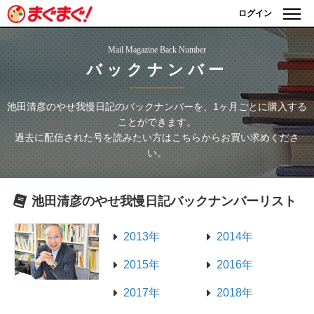
ログイン
Mail Magazine Back Number
バックナンバー
池田清彦のやせ我慢日記
のバックナンバーを、1ヶ月ごとに購入する
ことができます。
過去に配信された号を読みたい方はこちらからお買い求めくださ
い。
池田清彦のやせ我慢日記
バックナンバーリスト
2013年
2014年
2015年
2016年
2017年
2018年