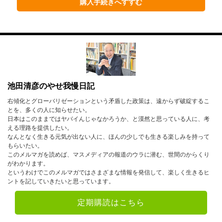
1月
2月
3月
購入手続きへすすむ
4月
5月
6月
7月
8月
9月
10月
11月
12月
2023年
池田清彦のやせ我慢日記
1月
2月
3月
右傾化とグローバリゼーションという矛盾した政策は、遠からず破綻するこ
とを、多くの人に知らせたい。
4月
5月
6月
日本はこのままではヤバイんじゃなかろうか、と漠然と思っている人に、考
える理路を提供したい。
7月
8月
9月
なんとなく生きる元気が出ない人に、ほんの少しでも生きる楽しみを持って
もらいたい。
このメルマガを読めば、マスメディアの報道のウラに潜む、世間のからくり
10月
11月
12月
がわかります。
というわけでこのメルマガではさまざまな情報を発信して、楽しく生きるヒ
2022年
ントを記していきたいと思っています。
1月
2月
3月
定期購読はこちら
4月
5月
6月