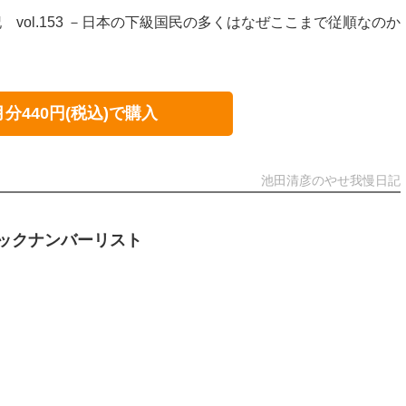
vol.153 －日本の下級国民の多くはなぜここまで従順なのか
月分440円(税込)で購入
池田清彦のやせ我慢日記
ックナンバーリスト