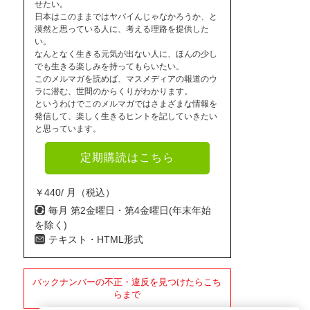
せたい。
日本はこのままではヤバイんじゃなかろうか、と
漠然と思っている人に、考える理路を提供した
い。
なんとなく生きる元気が出ない人に、ほんの少し
でも生きる楽しみを持ってもらいたい。
このメルマガを読めば、マスメディアの報道のウ
ラに潜む、世間のからくりがわかります。
というわけでこのメルマガではさまざまな情報を
発信して、楽しく生きるヒントを記していきたい
と思っています。
定期購読はこちら
￥440/ 月（税込）
毎月 第2金曜日・第4金曜日(年末年始
を除く)
テキスト・HTML形式
バックナンバーの不正・違反を見つけたらこち
らまで