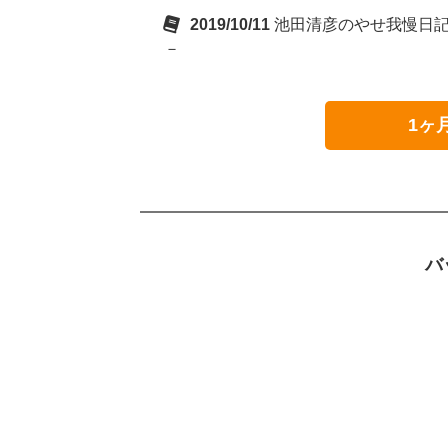
2019/10/11
池田清彦のやせ我慢日記 
－
1ヶ
バ