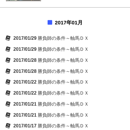
2017年01月
2017/01/29
勝負師の条件～軸馬ＤＸ
2017/01/29
勝負師の条件～軸馬ＤＸ
2017/01/28
勝負師の条件～軸馬ＤＸ
2017/01/28
勝負師の条件～軸馬ＤＸ
2017/01/22
勝負師の条件～軸馬ＤＸ
2017/01/22
勝負師の条件～軸馬ＤＸ
2017/01/21
勝負師の条件～軸馬ＤＸ
2017/01/21
勝負師の条件～軸馬ＤＸ
2017/01/17
勝負師の条件～軸馬ＤＸ