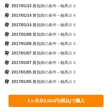
2017/01/15
勝負師の条件～軸馬ＤＸ
2017/01/14
勝負師の条件～軸馬ＤＸ
2017/01/14
勝負師の条件～軸馬ＤＸ
2017/01/08
勝負師の条件～軸馬ＤＸ
2017/01/08
勝負師の条件～軸馬ＤＸ
2017/01/07
勝負師の条件～軸馬ＤＸ
2017/01/07
勝負師の条件～軸馬ＤＸ
2017/01/05
勝負師の条件～軸馬ＤＸ
2017/01/05
勝負師の条件～軸馬ＤＸ
1ヶ月分2,024円(税込)で購入