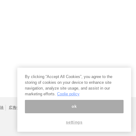
By clicking “Accept All Cookies”, you agree to the
storing of cookies on your device to enhance site
navigation, analyze site usage, and assist in our
marketing efforts.
Coolie policy
ok
法
広告掲載はこちら
settings