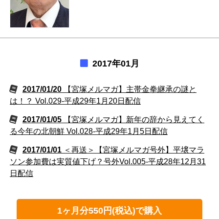
2017年01月
2017/01/20
【宮塚メルマガ】主帯金拳継承の謎と
は！？ Vol.029-平成29年1月20日配信
2017/01/05
【宮塚メルマガ】新年の辞から見えてく
る今年の北朝鮮 Vol.028-平成29年1月5日配信
2017/01/01
＜再送＞【宮塚メルマガ号外】平壌マラ
ソン参加費は実質値下げ？号外Vol.005-平成28年12月31
日配信
1ヶ月分550円(税込)で購入