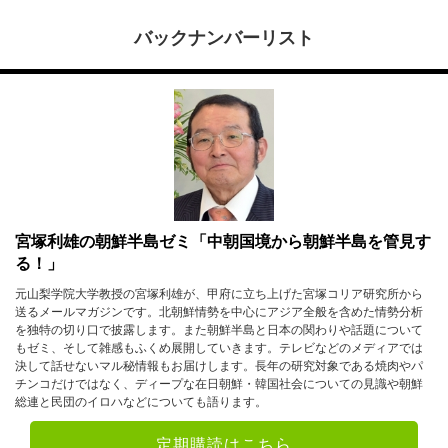
バックナンバーリスト
宮塚利雄の朝鮮半島ゼミ「中朝国境から朝鮮半島を管見す
る！」
元山梨学院大学教授の宮塚利雄が、甲府に立ち上げた宮塚コリア研究所から
送るメールマガジンです。北朝鮮情勢を中心にアジア全般を含めた情勢分析
を独特の切り口で披露します。また朝鮮半島と日本の関わりや話題について
もゼミ、そして雑感もふくめ展開していきます。テレビなどのメディアでは
決して話せないマル秘情報もお届けします。長年の研究対象である焼肉やパ
チンコだけではなく、ディープな在日朝鮮・韓国社会についての見識や朝鮮
総連と民団のイロハなどについても語ります。
定期購読はこちら