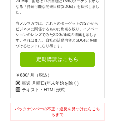
2015年、国連は17の目標と169のターゲットから
なる「持続可能な開発目標(SDGs)」を採択しまし
た。
当メルマガでは、これらのターゲットのなかから
ビジネスに関係するものに焦点を絞り、イノベー
ションのレンズでみたSDGs達成の道筋を示しま
す。それはまた、自社の活動内容とSDGsとを紐
づけるヒントになり得ます。
定期購読はこちら
￥880/ 月（税込）
毎週 月曜日(年末年始を除く)
テキスト・HTML形式
バックナンバーの不正・違反を見つけたらこち
らまで