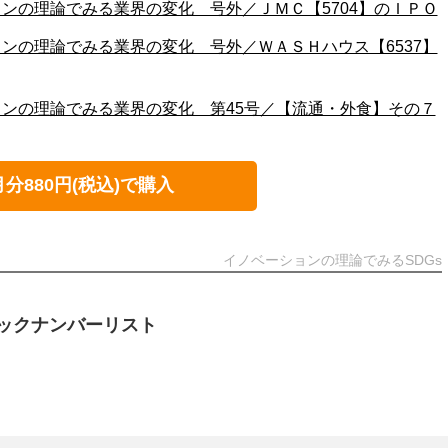
ンの理論でみる業界の変化 号外／ＪＭＣ【5704】のＩＰＯ
ンの理論でみる業界の変化 号外／ＷＡＳＨハウス【6537】
ンの理論でみる業界の変化 第45号／【流通・外食】その７
月分880円(税込)で購入
イノベーションの理論でみるSDGs
ックナンバーリスト