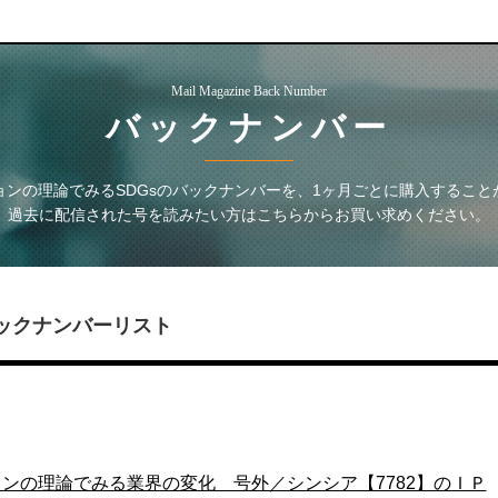
Mail Magazine Back Number
バックナンバー
ンの理論でみるSDGs
のバックナンバーを、1ヶ月ごとに購入すること
過去に配信された号を読みたい方はこちらからお買い求めください。
ックナンバーリスト
ンの理論でみる業界の変化 号外／シンシア【7782】のＩＰ