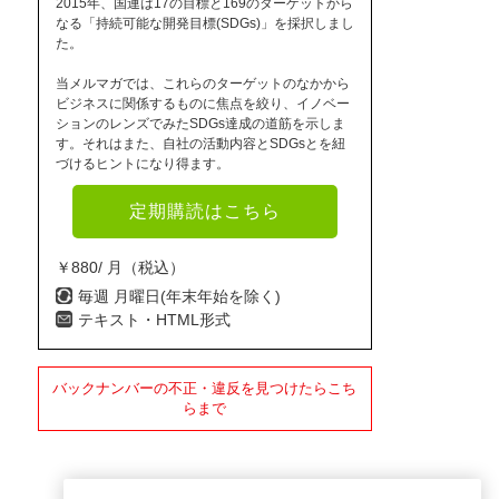
2015年、国連は17の目標と169のターゲットから
なる「持続可能な開発目標(SDGs)」を採択しまし
た。
当メルマガでは、これらのターゲットのなかから
ビジネスに関係するものに焦点を絞り、イノベー
ションのレンズでみたSDGs達成の道筋を示しま
す。それはまた、自社の活動内容とSDGsとを紐
づけるヒントになり得ます。
定期購読はこちら
￥880/ 月（税込）
毎週 月曜日(年末年始を除く)
テキスト・HTML形式
バックナンバーの不正・違反を見つけたらこち
らまで