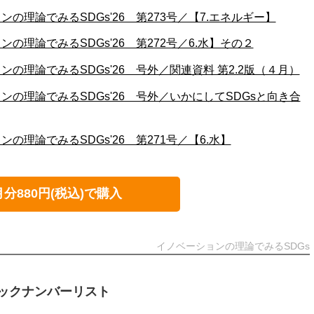
の理論でみるSDGs'26 第273号／【7.エネルギー】
の理論でみるSDGs'26 第272号／6.水】その２
の理論でみるSDGs'26 号外／関連資料 第2.2版（４月）
の理論でみるSDGs'26 号外／いかにしてSDGsと向き合
の理論でみるSDGs'26 第271号／【6.水】
月分880円(税込)で購入
イノベーションの理論でみるSDGs
ックナンバーリスト