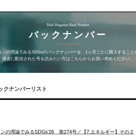
Mail Magazine Back Number
バックナンバー
ンの理論でみるSDGs
のバックナンバーを、1ヶ月ごとに購入すること
過去に配信された号を読みたい方はこちらからお買い求めください。
ックナンバーリスト
の理論でみるSDGs'26 第274号／【7.エネルギー】その２