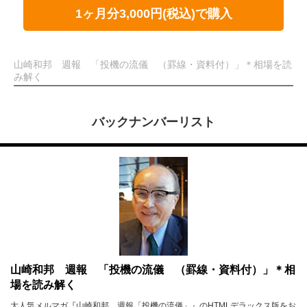
1ヶ月分3,000円(税込)で購入
山崎和邦 週報 「投機の流儀 （罫線・資料付）」＊相場を読
み解く
バックナンバーリスト
山崎和邦 週報 「投機の流儀 （罫線・資料付）」＊相
場を読み解く
大人気メルマガ『山崎和邦 週報「投機の流儀」』のHTMLデラックス版をお