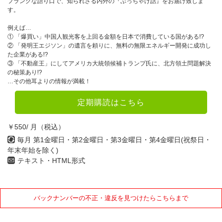
フランクな語り口で、知られざる内外の『ぶっちゃけ話』をお届け致しま
す。
例えば…
① 「爆買い」中国人観光客を上回る金額を日本で消費している国がある!?
② 「発明王エジソン」の遺言を頼りに、無料の無限エネルギー開発に成功し
た企業がある!?
③ 「不動産王」にしてアメリカ大統領候補トランプ氏に、北方領土問題解決
の秘策あり!?
…その他耳よりの情報が満載！
定期購読はこちら
￥550/ 月（税込）
毎月 第1金曜日・第2金曜日・第3金曜日・第4金曜日(祝祭日・
年末年始を除く)
テキスト・HTML形式
バックナンバーの不正・違反を見つけたらこちらまで