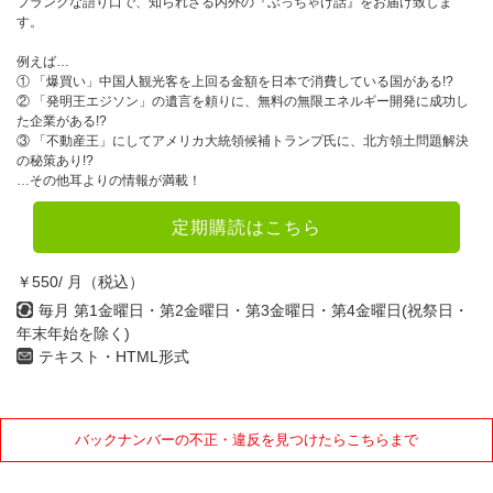
フランクな語り口で、知られざる内外の『ぶっちゃけ話』をお届け致しま
す。
例えば…
① 「爆買い」中国人観光客を上回る金額を日本で消費している国がある!?
② 「発明王エジソン」の遺言を頼りに、無料の無限エネルギー開発に成功し
た企業がある!?
③ 「不動産王」にしてアメリカ大統領候補トランプ氏に、北方領土問題解決
の秘策あり!?
…その他耳よりの情報が満載！
定期購読はこちら
￥550/ 月（税込）
毎月 第1金曜日・第2金曜日・第3金曜日・第4金曜日(祝祭日・
年末年始を除く)
テキスト・HTML形式
バックナンバーの不正・違反を見つけたらこちらまで