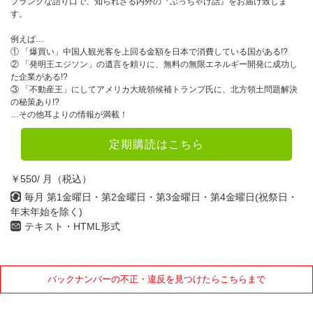
フランクな語り口で、知られざる内外の『ぶっちゃけ話』をお届け致しま
す。
例えば…
① 「爆買い」中国人観光客を上回る金額を日本で消費している国がある!?
② 「発明王エジソン」の遺言を頼りに、無料の無限エネルギー開発に成功し
た企業がある!?
③ 「不動産王」にしてアメリカ大統領候補トランプ氏に、北方領土問題解決
の秘策あり!?
…その他耳よりの情報が満載！
定期購読はこちら
￥550/ 月（税込）
毎月 第1金曜日・第2金曜日・第3金曜日・第4金曜日(祝祭日・
年末年始を除く)
テキスト・HTML形式
バックナンバーの不正・違反を見つけたらこちらまで