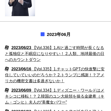
2023年06月
2023/06/23
【Vol.336】1.AIと過ごす時間が長くなる
と孤独症と不眠症になりやすい！ 2.人類、地球最後の日
へのカウントダウン
2023/06/16
【Vol.335】1.チャットGPTの快進撃に安
住していていいのだろうか？ 2.トランプに感謝！？アメ
リカの機密文書は多過ぎないか！
2023/06/09
【Vol.334】1.ディズニー・ワールドはメ
キシコに移転！？ 2.韓国のユン大統領を操る金建希（キ
ム・ゴンヒ）夫人の“美魔女パワー”