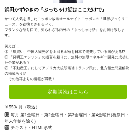
浜田かずゆきの『ぶっちゃけ話はここだけで』
かつて人気を博したニッポン放送オールナイトニッポンの「世界びっくりニ
ュース」を彷彿とさせるべく、
フランクな語り口で、知られざる内外の『ぶっちゃけ話』をお届け致しま
す。
例えば…
① 「爆買い」中国人観光客を上回る金額を日本で消費している国がある!?
② 「発明王エジソン」の遺言を頼りに、無料の無限エネルギー開発に成功し
た企業がある!?
③ 「不動産王」にしてアメリカ大統領候補トランプ氏に、北方領土問題解決
の秘策あり!?
…その他耳よりの情報が満載！
定期購読はこちら
￥550/ 月（税込）
毎月 第1金曜日・第2金曜日・第3金曜日・第4金曜日(祝祭日・
年末年始を除く)
テキスト・HTML形式