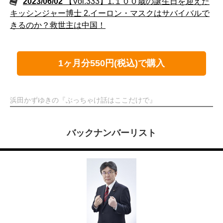
2023/06/02
【Vol.333】1.１００歳の誕生日を迎えた
キッシンジャー博士 2.イーロン・マスクはサバイバルで
きるのか？救世主は中国！
1ヶ月分550円(税込)で購入
浜田かずゆきの『ぶっちゃけ話はここだけで』
バックナンバーリスト