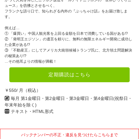
かつて人気を博したニッポン放送オールナイトニッポンの「世界びっくりニ
ュース」を彷彿とさせるべく、
フランクな語り口で、知られざる内外の『ぶっちゃけ話』をお届け致しま
す。
例えば…
① 「爆買い」中国人観光客を上回る金額を日本で消費している国がある!?
② 「発明王エジソン」の遺言を頼りに、無料の無限エネルギー開発に成功し
た企業がある!?
③ 「不動産王」にしてアメリカ大統領候補トランプ氏に、北方領土問題解決
の秘策あり!?
…その他耳よりの情報が満載！
定期購読はこちら
￥550/ 月（税込）
毎月 第1金曜日・第2金曜日・第3金曜日・第4金曜日(祝祭日・
年末年始を除く)
テキスト・HTML形式
バックナンバーの不正・違反を見つけたらこちらまで