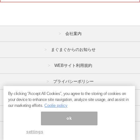
会社案内
まぐまぐからのお知らせ
WEBサイト利用規約
プライバシーポリシー
By clicking “Accept All Cookies”, you agree to the storing of cookies on
特定商取引法
your device to enhance site navigation, analyze site usage, and assist in
our marketing efforts.
Coolie policy
広告掲載はこちら
ok
ページ内の商標は全て商標権者に属します。
settings
Copyright(C)2017
まぐまぐ！
All Rights Reserved.