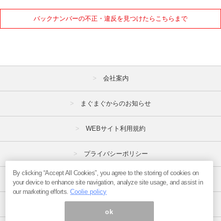
10月
11月
12月
バックナンバーの不正・違反を見つけたらこちらまで
2021年
1月
2月
3月
4月
5月
6月
会社案内
7月
8月
9月
まぐまぐからのお知らせ
10月
11月
12月
WEBサイト利用規約
2020年
1月
2月
3月
プライバシーポリシー
4月
5月
6月
By clicking “Accept All Cookies”, you agree to the storing of cookies on
特定商取引法
your device to enhance site navigation, analyze site usage, and assist in
7月
8月
9月
our marketing efforts.
Coolie policy
広告掲載はこちら
10月
11月
12月
ok