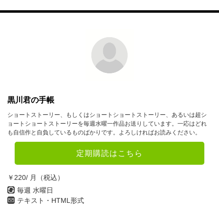
7月
8月
9月
10月
11月
12月
2023年
1月
2月
3月
4月
5月
6月
黒川君の手帳
7月
8月
9月
ショートストーリー、もしくはショートショートストーリー、あるいは超シ
ョートショートストーリーを毎週水曜一作品お送りしています。一応はどれ
10月
11月
12月
も自信作と自負しているものばかりです。よろしければお読みください。
定期購読はこちら
2022年
1月
2月
3月
￥220/ 月（税込）
毎週 水曜日
4月
5月
6月
テキスト・HTML形式
7月
8月
9月