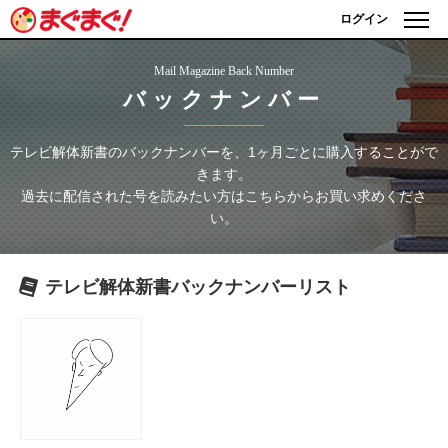
ログイン
Mail Magazine Back Number
バックナンバー
テレビ解体新書
のバックナンバーを、1ヶ月ごとに購入することがで
きます。
過去に配信された号を読みたい方はこちらからお買い求めくださ
い。
テレビ解体新書
バックナンバーリスト