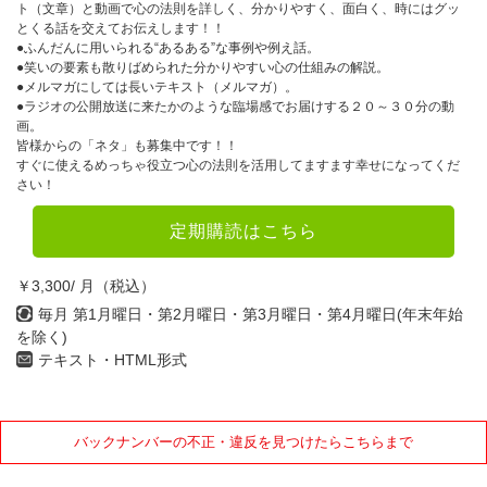
ト（文章）と動画で心の法則を詳しく、分かりやすく、面白く、時にはグッ
とくる話を交えてお伝えします！！
●ふんだんに用いられる“あるある”な事例や例え話。
●笑いの要素も散りばめられた分かりやすい心の仕組みの解説。
●メルマガにしては長いテキスト（メルマガ）。
●ラジオの公開放送に来たかのような臨場感でお届けする２０～３０分の動
画。
皆様からの「ネタ」も募集中です！！
すぐに使えるめっちゃ役立つ心の法則を活用してますます幸せになってくだ
さい！
定期購読はこちら
￥3,300/ 月（税込）
毎月 第1月曜日・第2月曜日・第3月曜日・第4月曜日(年末年始
を除く)
テキスト・HTML形式
バックナンバーの不正・違反を見つけたらこちらまで