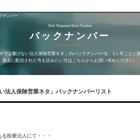
クナンバー
Mail Magazine Back Number
バックナンバー
ガでは書けない法人保険営業ネタ」
のバックナンバーを、1ヶ月ごとに
過去に配信された号を読みたい方はこちらからお買い求めください。
い法人保険営業ネタ」
バックナンバーリスト
0：ある医療法人にて・・・