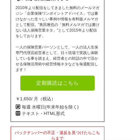
2010年より配信をしてきました無料のメールマガ
ジン「企業保険ワンポイントアドバイス」では書
けなかった生々しい事例や情報を有料版メルマガ
として配信。"奥田雅也の「無料メルマガでは書け
ない法人保険営業ネタ」"として2015年より配信
をしております。
一人の保険営業パーソンとして、一人の法人生保
専門代理店経営者として、日々現場で実践し体験
している事を踏まえ、経営者との対話の中で活か
せる保険活用術や経営情報ネタなどを毎週配信し
ます！
定期購読はこちら
￥1,650/ 月（税込）
毎週 水曜日(年末年始を除く)
テキスト・HTML形式
バックナンバーの不正・違反を見つけたらこち
らまで