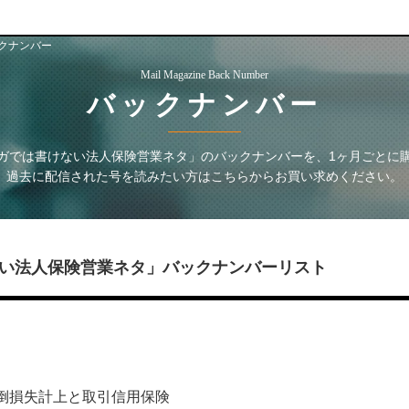
クナンバー
Mail Magazine Back Number
バックナンバー
ガでは書けない法人保険営業ネタ」
のバックナンバーを、1ヶ月ごとに
過去に配信された号を読みたい方はこちらからお買い求めください。
い法人保険営業ネタ」
バックナンバーリスト
:貸倒損失計上と取引信用保険