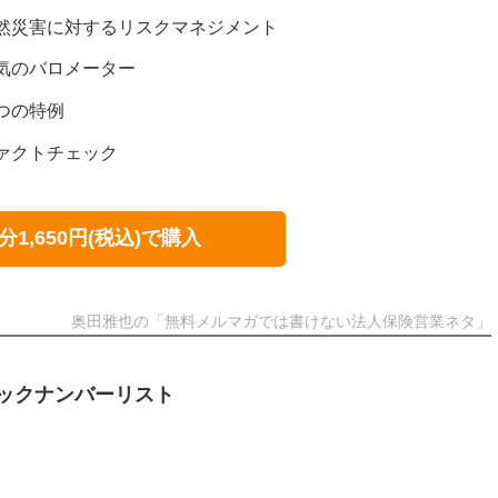
4:自然災害に対するリスクマネジメント
:景気のバロメーター
二つの特例
:ファクトチェック
分1,650円(税込)で購入
奥田雅也の「無料メルマガでは書けない法人保険営業ネタ」
ックナンバーリスト