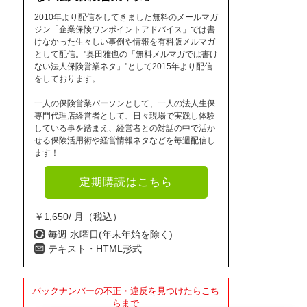
2010年より配信をしてきました無料のメールマガ
ジン「企業保険ワンポイントアドバイス」では書
けなかった生々しい事例や情報を有料版メルマガ
として配信。"奥田雅也の「無料メルマガでは書け
ない法人保険営業ネタ」"として2015年より配信
をしております。
一人の保険営業パーソンとして、一人の法人生保
専門代理店経営者として、日々現場で実践し体験
している事を踏まえ、経営者との対話の中で活か
せる保険活用術や経営情報ネタなどを毎週配信し
ます！
定期購読はこちら
￥1,650/ 月（税込）
毎週 水曜日(年末年始を除く)
テキスト・HTML形式
バックナンバーの不正・違反を見つけたらこち
らまで