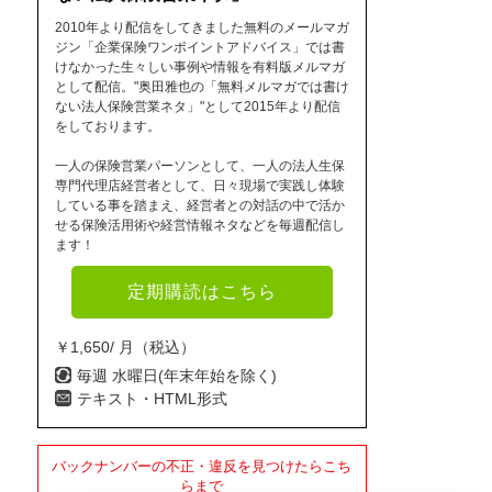
2010年より配信をしてきました無料のメールマガ
ジン「企業保険ワンポイントアドバイス」では書
けなかった生々しい事例や情報を有料版メルマガ
として配信。"奥田雅也の「無料メルマガでは書け
ない法人保険営業ネタ」"として2015年より配信
をしております。
一人の保険営業パーソンとして、一人の法人生保
専門代理店経営者として、日々現場で実践し体験
している事を踏まえ、経営者との対話の中で活か
せる保険活用術や経営情報ネタなどを毎週配信し
ます！
定期購読はこちら
￥1,650/ 月（税込）
毎週 水曜日(年末年始を除く)
テキスト・HTML形式
バックナンバーの不正・違反を見つけたらこち
らまで