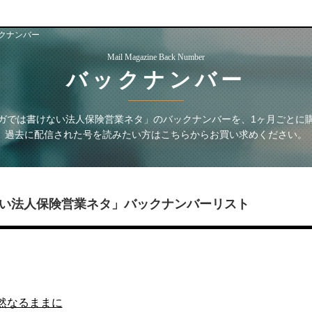
クナンバー
Mail Magazine Back Number
バックナンバー
ガでは書けない法人保険営業ネタ」
のバックナンバーを、1ヶ月ごとに
過去に配信された号を読みたい方はこちらからお買い求めください。
い法人保険営業ネタ」
バックナンバーリスト
:徒然なるままに