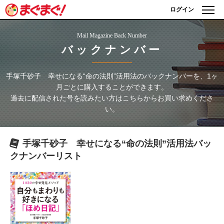
ログイン
Mail Magazine Back Number
バックナンバー
手塚千砂子 幸せになる“命の法則”活用法
のバックナンバーを、1ヶ
月ごとに購入することができます。
過去に配信された号を読みたい方はこちらからお買い求めくださ
い。
手塚千砂子 幸せになる“命の法則”活用法
バッ
クナンバーリスト