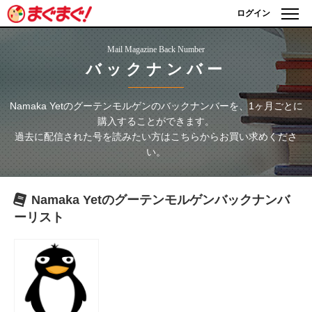
ログイン
Mail Magazine Back Number
バックナンバー
Namaka Yetのグーテンモルゲン
のバックナンバーを、1ヶ月ごとに
購入することができます。
過去に配信された号を読みたい方はこちらからお買い求めくださ
い。
Namaka Yetのグーテンモルゲン
バックナンバ
ーリスト