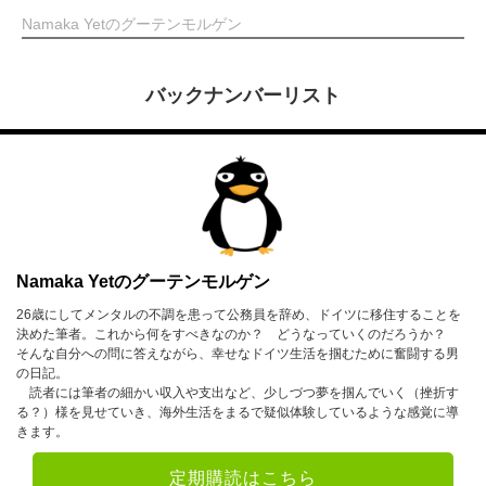
Namaka Yetのグーテンモルゲン
バックナンバーリスト
Namaka Yetのグーテンモルゲン
26歳にしてメンタルの不調を患って公務員を辞め、ドイツに移住することを
決めた筆者。これから何をすべきなのか？ どうなっていくのだろうか？
そんな自分への問に答えながら、幸せなドイツ生活を掴むために奮闘する男
の日記。
読者には筆者の細かい収入や支出など、少しづつ夢を掴んでいく（挫折す
る？）様を見せていき、海外生活をまるで疑似体験しているような感覚に導
きます。
定期購読はこちら