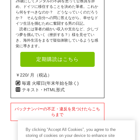
26歳にしてメンタルの不調を患って公務員を辞
め、ドイツに移住することを決めた筆者。これか
ら何をすべきなのか？ どうなっていくのだろう
か？ そんな自分への問に答えながら、幸せなド
イツ生活を掴むために奮闘する男の日記。
読者には筆者の細かい収入や支出など、少しづ
つ夢を掴んでいく（挫折する？）様を見せてい
き、海外生活をまるで疑似体験しているような感
覚に導きます。
定期購読はこちら
￥220/ 月（税込）
毎週 火曜日(年末年始を除く)
テキスト・HTML形式
バックナンバーの不正・違反を見つけたらこち
らまで
By clicking “Accept All Cookies”, you agree to the
storing of cookies on your device to enhance site