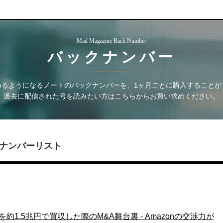
Mail Magazine Back Number
バックナンバー
めるようになるノート
のバックナンバーを、1ヶ月ごとに購入することが
過去に配信された号を読みたい方はこちらからお買い求めください。
ナンバーリスト
を約1.5兆円で買収した際のM&A舞台裏 - Amazonの交渉力が