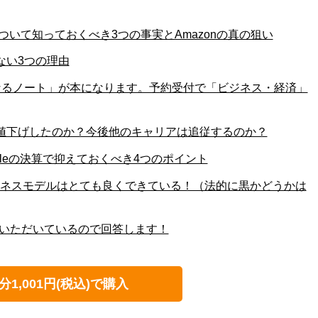
について知っておくべき3つの事実とAmazonの真の狙い
らない3つの理由
なるノート」が本になります。予約受付で「ビジネス・経済」
を値下げしたのか？今後他のキャリアは追従するのか？
pleの決算で抑えておくべき4つのポイント
ジネスモデルはとても良くできている！（法的に黒かどうかは
いただいているので回答します！
分1,001円(税込)で購入