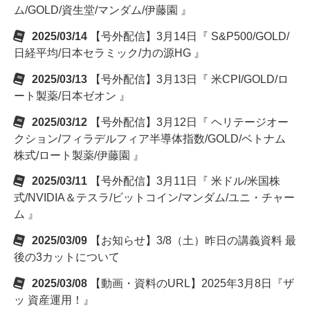
ム/GOLD/資生堂/マンダム/伊藤園 』
2025/03/14
【号外配信】3月14日『 S&P500/GOLD/
日経平均/日本セラミック/力の源HG 』
2025/03/13
【号外配信】3月13日『 米CPI/GOLD/ロ
ート製薬/日本ゼオン 』
2025/03/12
【号外配信】3月12日『 ヘリテージオー
クション/フィラデルフィア半導体指数/GOLD/ベトナム
株式/ロート製薬/伊藤園 』
2025/03/11
【号外配信】3月11日『 米ドル/米国株
式/NVIDIA＆テスラ/ビットコイン/マンダム/ユニ・チャー
ム 』
2025/03/09
【お知らせ】3/8（土）昨日の講義資料 最
後の3カットについて
2025/03/08
【動画・資料のURL】2025年3月8日『ザ
ッ 資産運用！』