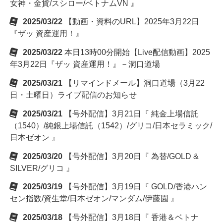
女神・金貨/スシロー/ベトナムVN 』
2025/03/22
【動画・資料のURL】2025年3月22日
『ザッ 資産運用！』
2025/03/22
本日13時00分開始【Live配信動画】2025
年3月22日『ザッ 資産運用！』－洞口道場
2025/03/21
【リマインドメール】洞口道場（3月22
日・土曜日）ライブ配信のお知らせ
2025/03/21
【号外配信】3月21日『 純金上場信託
（1540）/純銀上場信託（1542）/グリコ/日本セラミック/
日本ゼオン 』
2025/03/20
【号外配信】3月20日『 為替/GOLD &
SILVER/グリコ 』
2025/03/19
【号外配信】3月19日『 GOLD/香港ハン
セン指数/資生堂/日本ゼオン/マンダム/伊藤園 』
2025/03/18
【号外配信】3月18日『 香港＆ベトナ